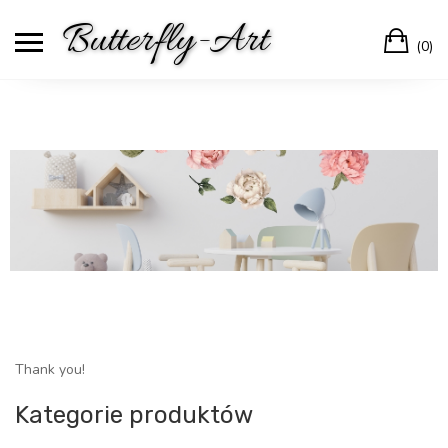
Skip
Butterfly-Art
Ca
to
(0)
content
Thank you!
Kategorie produktów